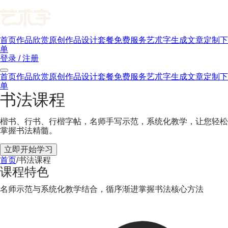
首页
作品欣赏
原创作品
设计套餐
免费服务
艺朮字生成
文章
定制下
单
登录 / 注册
首页
作品欣赏
原创作品
设计套餐
免费服务
艺朮字生成
文章
定制下
单
书法课程
楷书、行书、行楷字帖，名师手写示范，系统化教学，让您轻松
掌握书法精髓。
立即开始学习
首页
/
书法课程
课程特色
名师示范与系统化教学结合，循序渐进掌握书法核心方法