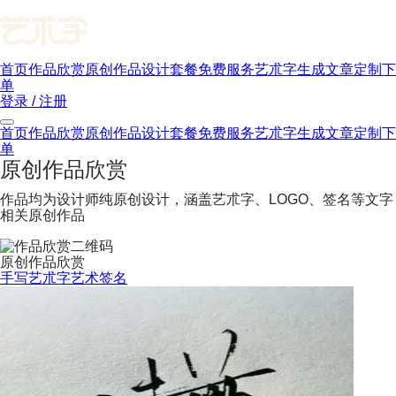
首页
作品欣赏
原创作品
设计套餐
免费服务
艺朮字生成
文章
定制下
单
登录 / 注册
首页
作品欣赏
原创作品
设计套餐
免费服务
艺朮字生成
文章
定制下
单
原创作品欣赏
作品均为设计师纯原创设计，涵盖艺朮字、LOGO、签名等文字
相关原创作品
原创作品欣赏
手写艺朮字
艺术签名