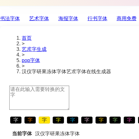
书法字体
艺术字体
海报字体
行书字体
商用免费
首页
>
艺朮字生成
>
pop字体
>
汉仪字研果冻体字体
艺朮字体在线生成器
字
字
字
字
字
字
字
字
字
当前字体
汉仪字研果冻体字体