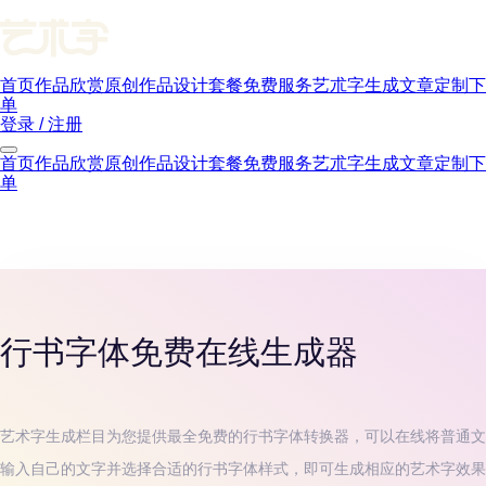
首页
作品欣赏
原创作品
设计套餐
免费服务
艺朮字生成
文章
定制下
单
登录 / 注册
首页
作品欣赏
原创作品
设计套餐
免费服务
艺朮字生成
文章
定制下
单
行书字体
免费在线生成器
艺术字生成栏目为您提供最全免费的
行书字体
转换器，可以在线将普通文
输入自己的文字并选择合适的
行书字体
样式，即可生成相应的艺术字效果