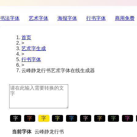
书法字体
艺术字体
海报字体
行书字体
商用免费
首页
>
艺朮字生成
>
行书字体
>
云峰静龙行书
艺朮字体在线生成器
字
字
字
字
字
字
字
字
字
当前字体
云峰静龙行书