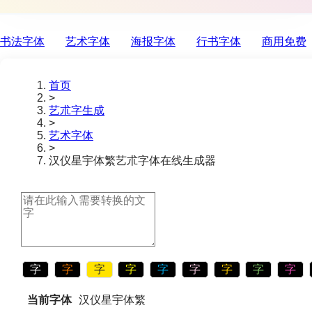
书法字体
艺术字体
海报字体
行书字体
商用免费
首页
>
艺朮字生成
>
艺术字体
>
汉仪星宇体繁
艺朮字体在线生成器
字
字
字
字
字
字
字
字
字
当前字体
汉仪星宇体繁