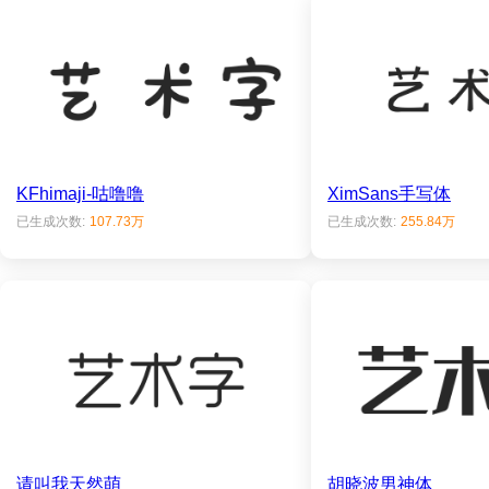
KFhimaji-咕噜噜
XimSans手写体
已生成次数:
107.73万
已生成次数:
255.84万
请叫我天然萌
胡晓波男神体