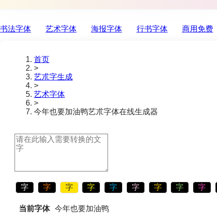
书法字体
艺术字体
海报字体
行书字体
商用免费
首页
>
艺朮字生成
>
艺术字体
>
今年也要加油鸭
艺朮字体在线生成器
字
字
字
字
字
字
字
字
字
当前字体
今年也要加油鸭