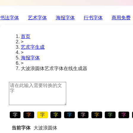
书法字体
艺术字体
海报字体
行书字体
商用免费
首页
>
艺朮字生成
>
海报字体
>
大波浪圆体
艺朮字体在线生成器
字
字
字
字
字
字
字
字
字
当前字体
大波浪圆体