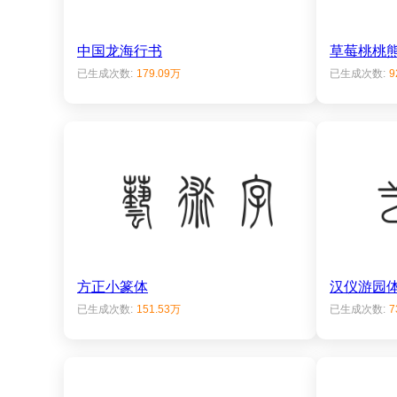
中国龙海行书
草莓桃桃
已生成次数:
179.09万
已生成次数:
9
方正小篆体
汉仪游园
已生成次数:
151.53万
已生成次数:
7