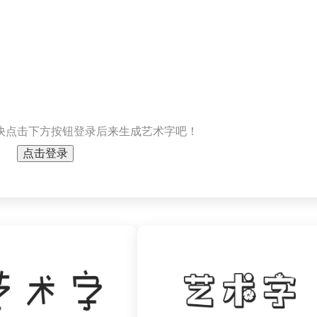
快点击下方按钮登录后来生成艺术字吧！
点击登录