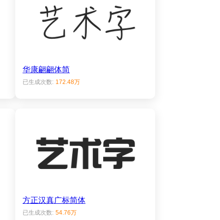
华康翩翩体简
已生成次数:
172.48万
方正汉真广标简体
已生成次数:
54.76万