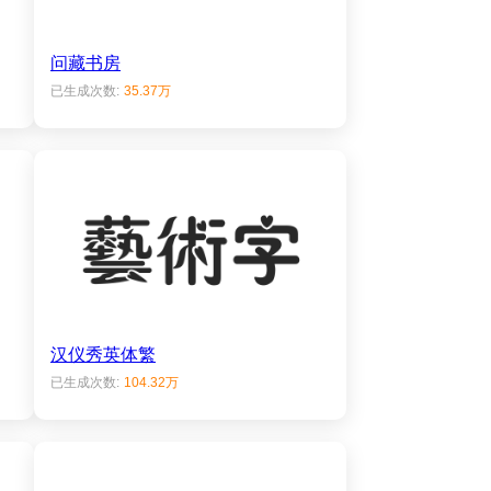
问藏书房
已生成次数:
35.37万
汉仪秀英体繁
已生成次数:
104.32万