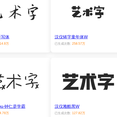
手写体
汉仪铸字童年体W
14.9万
已生成次数:
258.57万
nYou-钟仁是学霸
汉仪雅酷黑W
4.79万
已生成次数:
127.82万