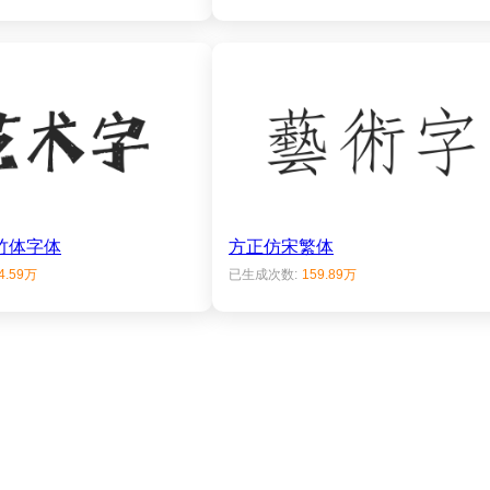
竹体字体
方正仿宋繁体
4.59万
已生成次数:
159.89万