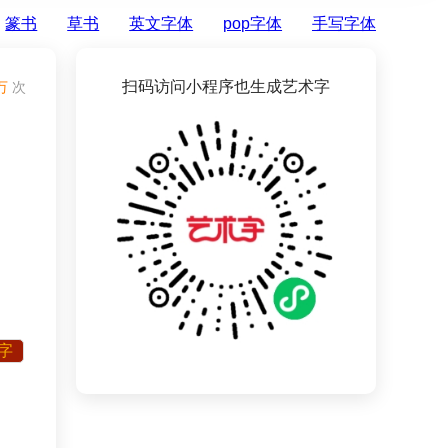
篆书
草书
英文字体
pop字体
手写字体
扫码访问小程序也生成艺术字
万
次
字