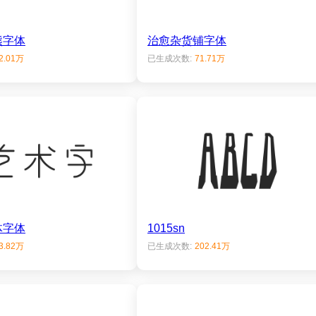
熊字体
治愈杂货铺字体
2.01万
已生成次数:
71.71万
体字体
1015sn
3.82万
已生成次数:
202.41万