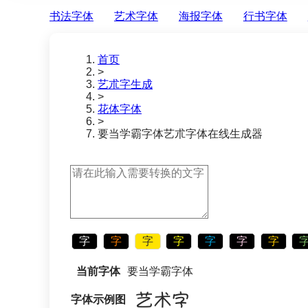
书法字体
艺术字体
海报字体
行书字体
首页
>
艺朮字生成
>
花体字体
>
要当学霸字体
艺朮字体在线生成器
字
字
字
字
字
字
字
当前字体
要当学霸字体
字体示例图