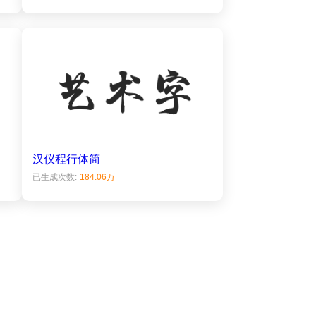
汉仪程行体简
已生成次数:
184.06万