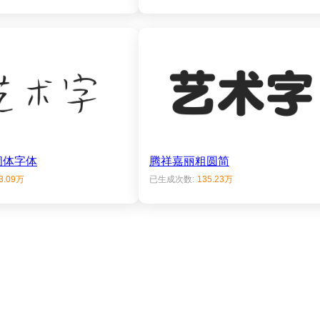
闹体字体
腾祥嘉丽粗圆简
3.09万
已生成次数:
135.23万