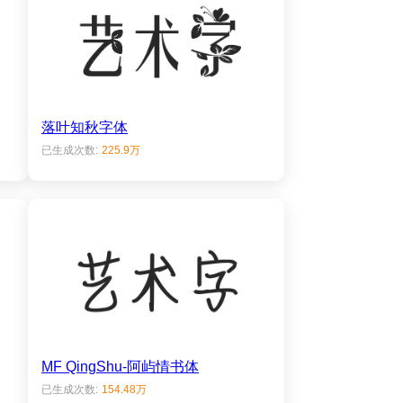
落叶知秋字体
已生成次数:
225.9万
MF QingShu-阿屿情书体
已生成次数:
154.48万