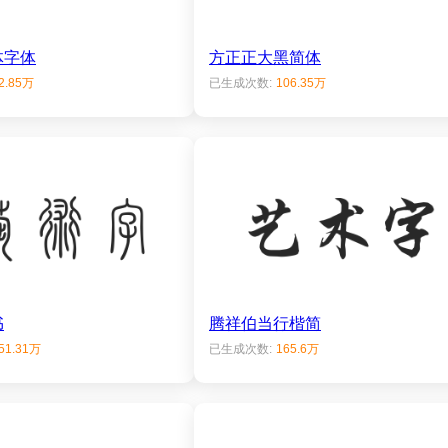
体字体
方正正大黑简体
2.85万
已生成次数:
106.35万
书
腾祥伯当行楷简
51.31万
已生成次数:
165.6万