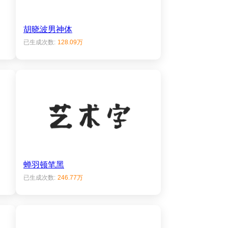
胡晓波男神体
已生成次数:
128.09万
蝉羽顿笔黑
已生成次数:
246.77万