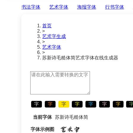
书法字体
艺术字体
海报字体
行书字体
首页
>
艺朮字生成
>
艺术字体
>
苏新诗毛糙体简
艺朮字体在线生成器
字
字
字
字
字
字
字
当前字体
苏新诗毛糙体简
字体示例图