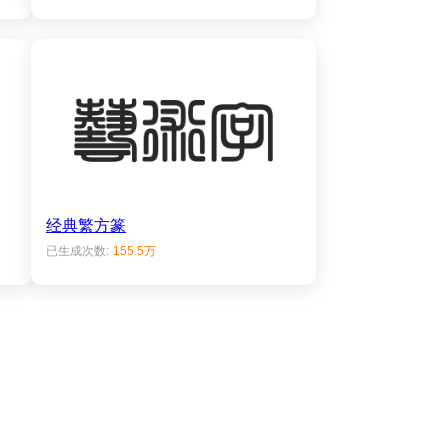
经典繁方篆
已生成次数:
155.5万