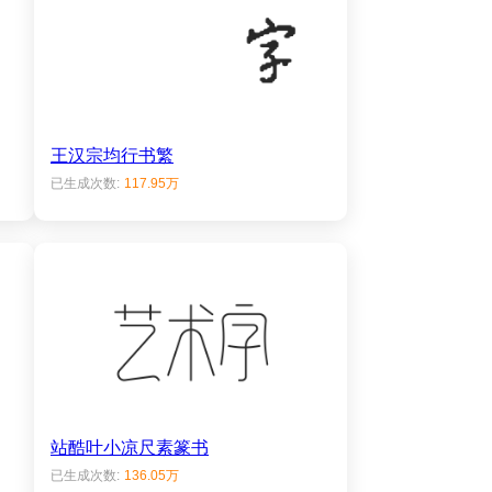
王汉宗均行书繁
已生成次数:
117.95万
站酷叶小凉尺素篆书
已生成次数:
136.05万