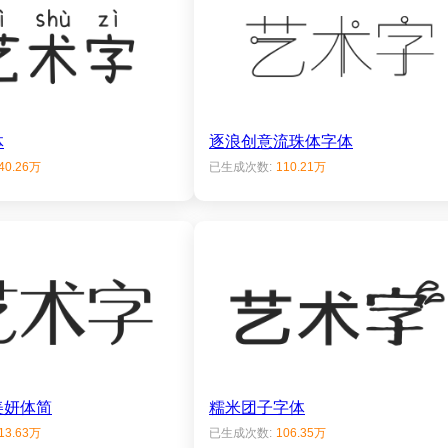
体
逐浪创意流珠体字体
40.26万
已生成次数:
110.21万
美妍体简
糯米团子字体
13.63万
已生成次数:
106.35万