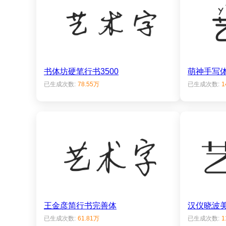
书体坊硬笔行书3500
萌神手写
已生成次数:
78.55万
已生成次数:
1
王金彦简行书完善体
汉仪晓波
已生成次数:
61.81万
已生成次数:
1