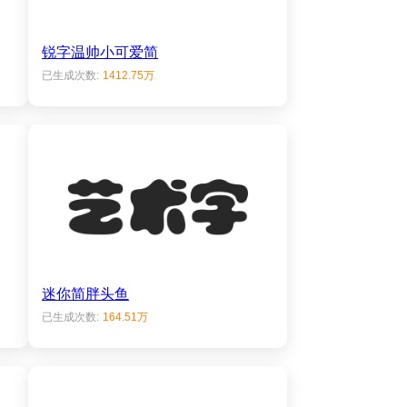
锐字温帅小可爱简
已生成次数:
1412.75万
迷你简胖头鱼
已生成次数:
164.51万