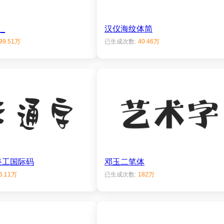
_
汉仪海纹体简
99.51万
已生成次数:
40.46万
美工国际码
邓玉二笔体
6.11万
已生成次数:
182万