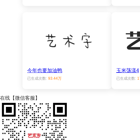
今年也要加油鸭
玉米荡漾4
已生成次数:
93.44万
已生成次数:
1
在线【微信客服】