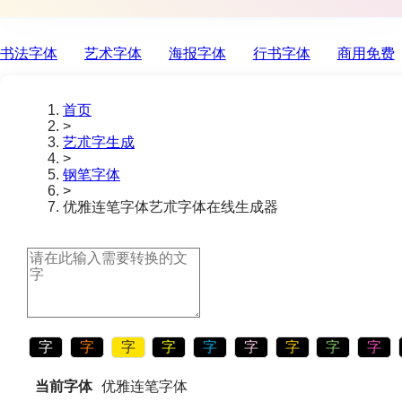
书法字体
艺术字体
海报字体
行书字体
商用免费
首页
>
艺朮字生成
>
钢笔字体
>
优雅连笔字体
艺朮字体在线生成器
字
字
字
字
字
字
字
字
字
当前字体
优雅连笔字体