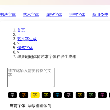
书法字体
艺术字体
海报字体
行书字体
商用免费
首页
>
艺朮字生成
>
钢笔字体
>
华康翩翩体简
艺朮字体在线生成器
字
字
字
字
字
字
字
字
字
当前字体
华康翩翩体简