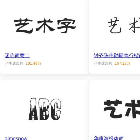
迷你简隶二
钟齐陈伟勋硬笔行楷
已生成次数:
101.48万
已生成次数:
167.12万
almosnow
华康海报体简