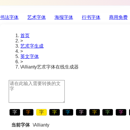
书法字体
艺术字体
海报字体
行书字体
商用免费
首页
>
艺朮字生成
>
英文字体
>
\Allianty
艺朮字体在线生成器
字
字
字
字
字
字
字
字
字
当前字体
\Allianty