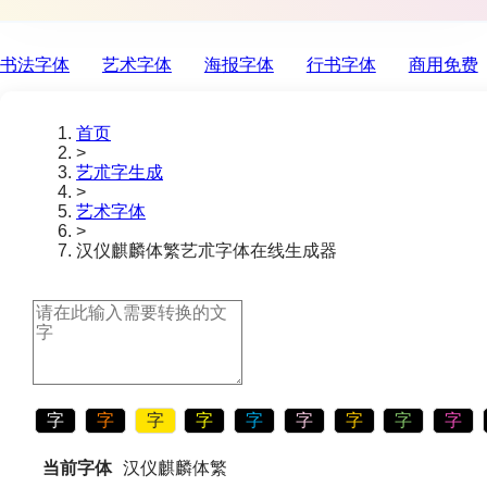
书法字体
艺术字体
海报字体
行书字体
商用免费
首页
>
艺朮字生成
>
艺术字体
>
汉仪麒麟体繁
艺朮字体在线生成器
字
字
字
字
字
字
字
字
字
当前字体
汉仪麒麟体繁