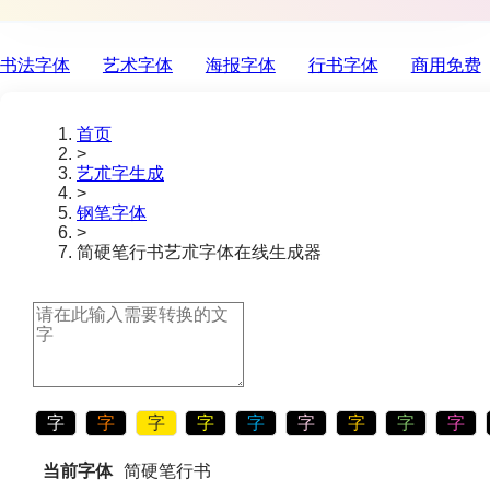
书法字体
艺术字体
海报字体
行书字体
商用免费
首页
>
艺朮字生成
>
钢笔字体
>
简硬笔行书
艺朮字体在线生成器
字
字
字
字
字
字
字
字
字
当前字体
简硬笔行书